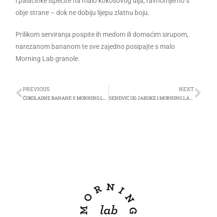
i palačinke ispecite na malo kokosovog ulja, ravnomjerno s
obje strane – dok ne dobiju lijepu zlatnu boju.
Prilikom serviranja pospite ih medom ili domaćim sirupom,
narezanom bananom te sve zajedno posipajte s malo
Morning Lab granole.
PREVIOUS
NEXT
ČOKOLADNE BANANE S MORNING LAB GRANOLOM
SENDVIČ OD JABUKE I MORNING LAB GRANOLE