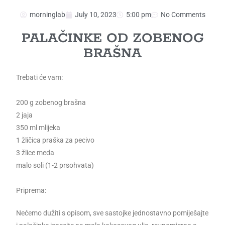
morninglab
July 10, 2023
5:00 pm
No Comments
PALAČINKE OD ZOBENOG
BRAŠNA
Trebati će vam:
200 g zobenog brašna
2 jaja
350 ml mlijeka
1 žličica praška za pecivo
3 žlice meda
malo soli (1-2 prsohvata)
Priprema:
Nećemo dužiti s opisom, sve sastojke jednostavno pomiješajte